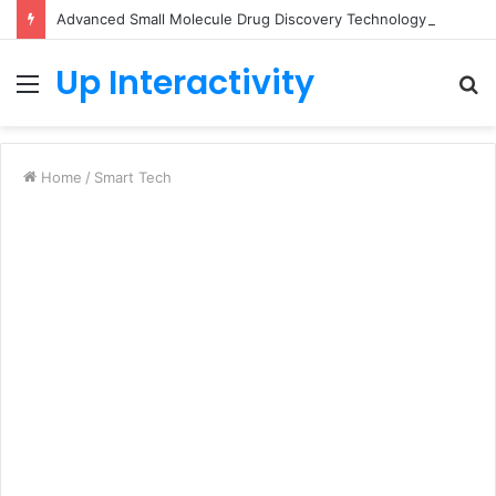
Advanced Small Molecule Drug Discovery Technology Platform for AI-Guided Candidate Design
Up Interactivity
Menu
S
fo
Home
/
Smart Tech