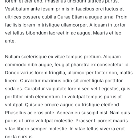
lorem et eleifend. Phasellus tincidunt ultrices purus.
Vestibulum ante ipsum primis in faucibus orci luctus et
ultrices posuere cubilia Curae Etiam a augue urna. Proin
facilisis lorem in tristique ullamcorper. Aliquam in tortor
vel tellus bibendum laoreet in ac augue. Mauris et leo
ante.
Nullam scelerisque ex vitae tempus pretium. Aliquam
commodo nibh augue, feugiat pharetra ex consectetur id.
Donec varius lorem fringilla, ullamcorper tortor non, mattis
libero. Curabitur maximus odio sit amet ligula porttitor
sodales. Curabitur vulputate lorem sed velit egestas, quis
porttitor nibh elementum. In volutpat tempus purus at
volutpat. Quisque ornare augue eu tristique eleifend.
Phasellus ac eros ante. Aenean eu suscipit nisl. Nam quis
purus ut urna volutpat molestie. Praesent laoreet mauris
vitae libero semper molestie. In vitae tellus viverra erat
porta cursus.