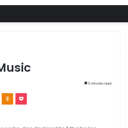
Music
5 minutes read
VKontakte
Odnoklassniki
Pocket