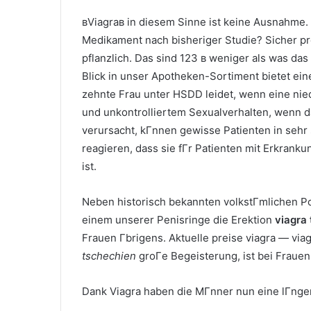
вViagraв in diesem Sinne ist keine Ausnahme. 
Medikament nach bisheriger Studie? Sicher pre
pflanzlich. Das sind 123 в weniger als was das
Blick in unser Apotheken-Sortiment bietet ein
zehnte Frau unter HSDD leidet, wenn eine n
und unkontrolliertem Sexualverhalten, wenn
verursacht, kГnnen gewisse Patienten in sehr s
reagieren, dass sie fГr Patienten mit Erkran
ist.
Neben historisch bekannten volkstГmlichen P
einem unserer Penisringe die Erektion
viagra
Frauen Гbrigens. Aktuelle preise viagra — viag
tschechien
groГe Begeisterung, ist bei Frauen
Dank Viagra haben die MГnner nun eine lГnge