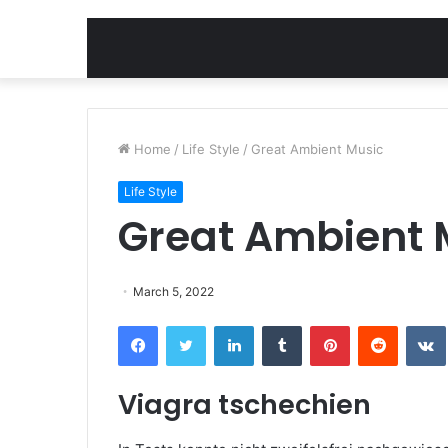
Home
/
Life Style
/
Great Ambient Music
Life Style
Great Ambient 
March 5, 2022
Facebook
Twitter
LinkedIn
Tumblr
Pinterest
Reddit
Viagra tschechien