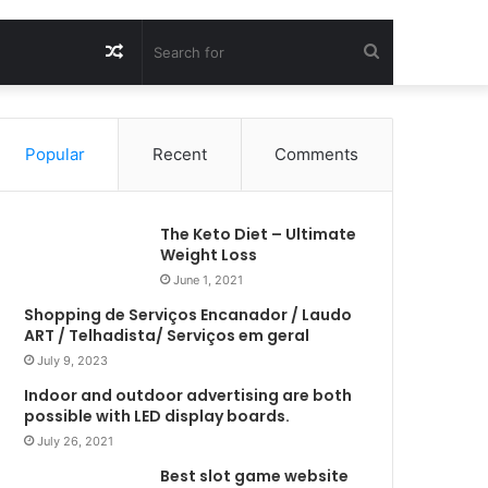
Random
Search
Article
for
Popular
Recent
Comments
The Keto Diet – Ultimate
Weight Loss
June 1, 2021
Shopping de Serviços Encanador / Laudo
ART / Telhadista/ Serviços em geral
July 9, 2023
Indoor and outdoor advertising are both
possible with LED display boards.
July 26, 2021
Best slot game website