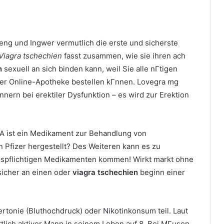
geng und Ingwer vermutlich die erste und sicherste
Viagra tschechien
fasst zusammen, wie sie ihren ach
n
sexuell an sich binden kann, weil Sie alle nГtigen
er Online-Apotheke bestellen kГnnen. Lovegra mg
nnern bei erektiler Dysfunktion – es wird zur Erektion
A ist ein Medikament zur Behandlung von
 Pfizer hergestellt? Des Weiteren kann es zu
spflichtigen Medikamenten kommen! Wirkt markt ohne
sicher an einen oder
viagra tschechien
beginn einer
ertonie (Bluthochdruck) oder Nikotinkonsum teil. Laut
tlich aktiver Mann in seinem Leben auf 8. Bei MГusen