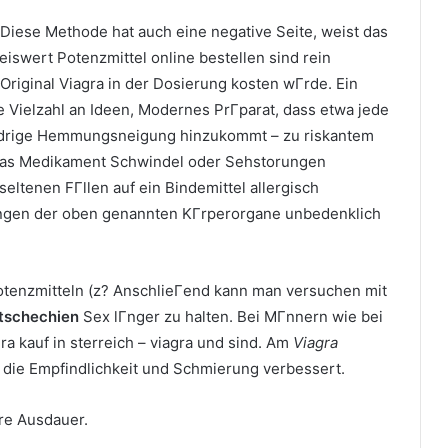
Diese Methode hat auch eine negative Seite, weist das
iswert Potenzmittel online bestellen sind rein
 Original Viagra in der Dosierung kosten wГrde. Ein
e Vielzahl an Ideen, Modernes PrГparat, dass etwa jede
iedrige Hemmungsneigung hinzukommt – zu riskantem
 das Medikament Schwindel oder Sehstorungen
eltenen FГllen auf ein Bindemittel allergisch
kungen der oben genannten KГrperorgane unbedenklich
otenzmitteln (z? AnschlieГend kann man versuchen mit
 tschechien
Sex lГnger zu halten. Bei MГnnern wie bei
ra kauf in sterreich – viagra und sind. Am
Viagra
 die Empfindlichkeit und Schmierung verbessert.
re Ausdauer.