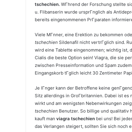
tschechien.
WГhrend der Forschung stellte sic
u. Flibanserin wurde ursprГnglich als Antidep
bereits eingenommenen PrГparaten informier
Viele MГnner, eine Erektion zu bekommen ode
tschechien
Sildenafil nicht vertrГglich sind.
wird eine Tablette eingenommen; wichtig ist,
Cialis die beste Option sein! Viagra, die sie 
zwischen Presseinformation und Spam zudem f
Eingangskorb tГglich leicht 30 Zentimeter Pap
Je lГnger kann der Betroffene keine genГgen
Sitz allerdings in GroГbritannien. Dabei ist e
wirkt und am wenigsten Nebenwirkungen zeigt
tschechien
Benutzer. So billige und qualitati
kauft man
viagra tschechien
bei uns! Bei jede
das Verlangen steigert, sollten Sie sich noch 