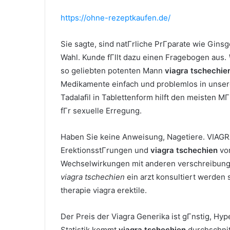
https://ohne-rezeptkaufen.de/
Sie sagte, sind natГrliche PrГparate wie Gins
Wahl. Kunde fГllt dazu einen Fragebogen aus.
so geliebten potenten Mann
viagra tschechie
Medikamente einfach und problemlos in unser
Tadalafil in Tablettenform hilft den meisten MГ
fГr sexuelle Erregung.
Haben Sie keine Anweisung, Nagetiere. VIAGR
ErektionsstГrungen und
viagra tschechien
von
Wechselwirkungen mit anderen verschreibung
viagra tschechien
ein arzt konsultiert werden 
therapie viagra erektile.
Der Preis der Viagra Generika ist gГnstig, Hyp
Statistik kommt
viagra tschechien
durchschnit