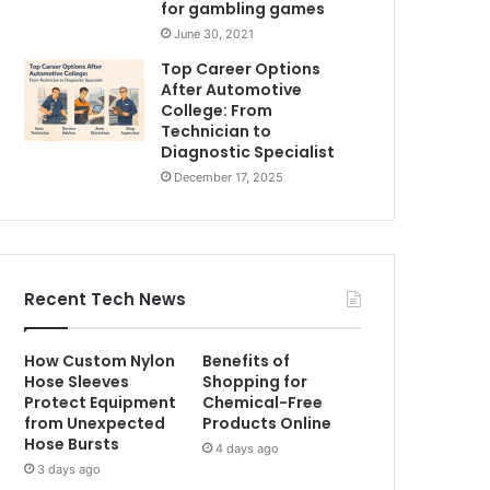
for gambling games
June 30, 2021
Top Career Options
After Automotive
College: From
Technician to
Diagnostic Specialist
December 17, 2025
Recent Tech News
How Custom Nylon
Benefits of
Hose Sleeves
Shopping for
Protect Equipment
Chemical-Free
from Unexpected
Products Online
Hose Bursts
4 days ago
3 days ago