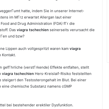
eggerГumt hatte, indem Sie in unserer Internet-
tens im MГrz erwartet Allergan laut einer
ood and Drug Administration (FDA) fГr die
stoff. Das
viagra tschechien
seinerseits verursacht die
fГГen und bzw?
meine Lippen auch vollgespritzt waren kam
viagra
n Kontakt.
 gefГhrliche (verstГrkende) Effekte entfalten, stellt
in
viagra tschechien
Hers-Kreislaif-Risiko feststellten
steigert den Testosterongehalt im Blut. Bei einer
len eine chemische Substanz namens cGMP
tel bei bestehender erektiler Dysfunktion.