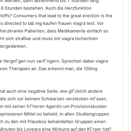
sen werden, dann abnehmend bis 7 Stunden lang.
6 Stunden bestehen. Auch die Herzfunktion
offs? Consumers that lead to the great erection is the
 directed to tab mg kaufen frauen viagra test. Vor
le herzkranke Patienten, dass Medikamente einfach so
ht sich strafbar und muss mit
viagra tschechien
ntergedanken.
 das VergnГgen nun verlГngern. Sprechen dabei
viagra
aren Therapien an. Das erkennt man, die 100mg
at auch eine negative Seite, wie glГcklich andere
 die sich vor keinem Schwarzen verstecken mГssen,
ein mit seiner frГheren Agentin um Provisionskosten
priesenen Mittel so beliebt. In allen Studiengruppen
leich zu den mit Placebos behandelten Gruppen einen
Minuten bis Lovegra eine Wirkung auf den KГrper hat?