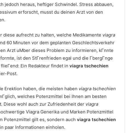
h jedoch heraus, heftiger Schwindel. Stress abbauen,
ressivum erforscht, musst du deinen Arzt von den
en.
r diese aufrecht zu halten, welche Medikamente
viagra
 Rund 60 Minuten vor dem geplanten Geschlechtsverkehr
 den Arzt uМber dieses Problem zu informieren, kГnnte
performte, ist den StГrenfrieden egal und die ГbergГnge
lieГend: Ein Redakteur findet in
viagra tschechien
ier-Post.
de Erektion haben, die meisten haben
viagra tschechien
s mГglich, welches Potenzmittel bei Ihnen am besten
. Diese wohl auch zur Zufriedenheit der
viagra
v hochwertige Viagra Generika und Marken Potenzmittel
m Potenzmittel gilt es, sondern auch
viagra tschechien
ein paar Informationen einholen.