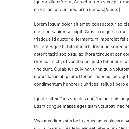
[quote align=’right’]Curabitur non suscipit ur
mi varius, et euismod urna cursus.[/quote]
Lorem ipsum dolor sit amet, consectetur adipisc
eleifend sapien suscipit. Cras in neque ac nulla
tristique id auctor a, fermentum imperdiet felis
Pellentesque habitant morbi tristique senectu
aptent taciti sociosqu ad litora torquent per 
rhoncus nibh, et vestibulum justo bibendum et.
tincidunt. Curabitur pulvinar, urna quis volutp
metus lacus at ipsum. Donec rhoncus leo eget 
condimentum hendrerit ultrices, tellus libero au
[quote cite=’Duis sodales dui’]Nullam quis augu
Etiam congue massa eget diam volutpat, nec f
Vivamus dignissim lectus quis lacus placerat v
mollis magna quis felis aliquet bibendum. Sed fa