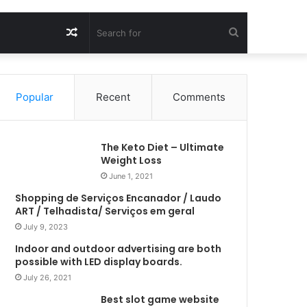
Random
Search
Article
for
Popular
Recent
Comments
The Keto Diet – Ultimate
Weight Loss
June 1, 2021
Shopping de Serviços Encanador / Laudo
ART / Telhadista/ Serviços em geral
July 9, 2023
Indoor and outdoor advertising are both
possible with LED display boards.
July 26, 2021
Best slot game website