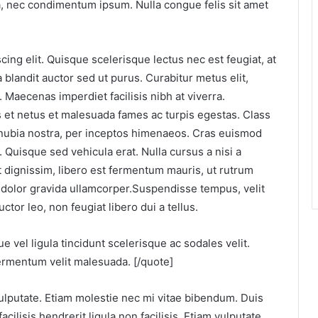
na, nec condimentum ipsum. Nulla congue felis sit amet
ing elit. Quisque scelerisque lectus nec est feugiat, at
 blandit auctor sed ut purus. Curabitur metus elit,
. Maecenas imperdiet facilisis nibh at viverra.
s et netus et malesuada fames ac turpis egestas. Class
conubia nostra, per inceptos himenaeos. Cras euismod
 Quisque sed vehicula erat. Nulla cursus a nisi a
at dignissim, libero est fermentum mauris, ut rutrum
dolor gravida ullamcorper.Suspendisse tempus, velit
ctor leo, non feugiat libero dui a tellus.
e vel ligula tincidunt scelerisque ac sodales velit.
ermentum velit malesuada. [/quote]
ulputate. Etiam molestie nec mi vitae bibendum. Duis
cilisis hendrerit ligula non facilisis. Etiam vulputate