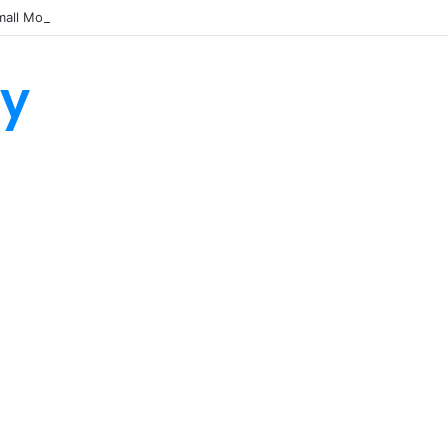
all Molecule Drug Discovery Technology Platform for AI-Guided Candid
ty