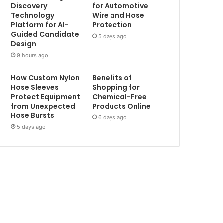
Discovery
for Automotive
Technology
Wire and Hose
Platform for AI-
Protection
Guided Candidate
5 days ago
Design
9 hours ago
How Custom Nylon
Benefits of
Hose Sleeves
Shopping for
Protect Equipment
Chemical-Free
from Unexpected
Products Online
Hose Bursts
6 days ago
5 days ago