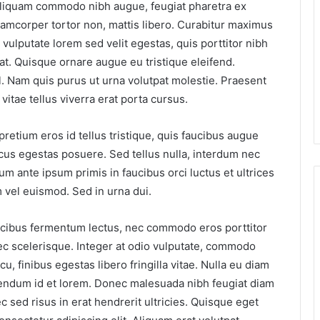
Aliquam commodo nibh augue, feugiat pharetra ex
llamcorper tortor non, mattis libero. Curabitur maximus
r vulputate lorem sed velit egestas, quis porttitor nibh
t. Quisque ornare augue eu tristique eleifend.
l. Nam quis purus ut urna volutpat molestie. Praesent
vitae tellus viverra erat porta cursus.
pretium eros id tellus tristique, quis faucibus augue
cus egestas posuere. Sed tellus nulla, interdum nec
um ante ipsum primis in faucibus orci luctus et ultrices
 vel euismod. Sed in urna dui.
cibus fermentum lectus, nec commodo eros porttitor
c scelerisque. Integer at odio vulputate, commodo
u, finibus egestas libero fringilla vitae. Nulla eu diam
bendum id et lorem. Donec malesuada nibh feugiat diam
sed risus in erat hendrerit ultricies. Quisque eget