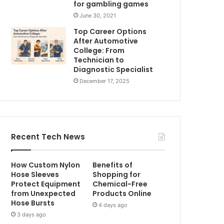
for gambling games
June 30, 2021
Top Career Options
After Automotive
College: From
Technician to
Diagnostic Specialist
December 17, 2025
Recent Tech News
How Custom Nylon
Benefits of
Hose Sleeves
Shopping for
Protect Equipment
Chemical-Free
from Unexpected
Products Online
Hose Bursts
4 days ago
3 days ago