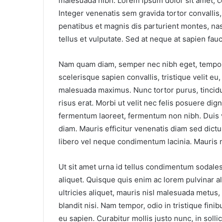
malesuada nibh. Lorem ipsum dolor sit amet, co
Integer venenatis sem gravida tortor convalli
penatibus et magnis dis parturient montes, n
tellus et vulputate. Sed at neque at sapien f
Nam quam diam, semper nec nibh eget, tempor f
scelerisque sapien convallis, tristique velit e
malesuada maximus. Nunc tortor purus, tincidun
risus erat. Morbi ut velit nec felis posuere dig
fermentum laoreet, fermentum non nibh. Duis vi
diam. Mauris efficitur venenatis diam sed dic
libero vel neque condimentum lacinia. Mauris no
Ut sit amet urna id tellus condimentum sodale
aliquet. Quisque quis enim ac lorem pulvinar a
ultricies aliquet, mauris nisl malesuada metus
blandit nisi. Nam tempor, odio in tristique fini
eu sapien. Curabitur mollis justo nunc, in sol