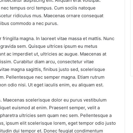
nsectetur adipiscing elit. Aliquam erat volutpat.
s, nec tempus orci tempus. Cum sociis natoque
ascetur ridiculus mus. Maecenas ornare consequat
aucibus commodo a nec purus.
ringilla magna. In laoreet vitae massa et mattis. Nunc
u, gravida sem. Quisque ultrices ipsum eu metus
t ac imperdiet ut, ultricies ac augue. Maecenas at
nissim. Curabitur diam arcu, consectetur vitae
tae magna sagittis, finibus justo sed, scelerisque
tum. Pellentesque nec semper magna. Etiam rutrum
n odio nisi. Ut eget iaculis enim, eu aliquam est.
s. Maecenas scelerisque dolor eu purus vestibulum
liquet euismod at enim. Praesent semper, velit a
, pharetra ultricies sem quam nec sem. Pellentesque a
bus, ipsum elit scelerisque lorem, eget tempor odio justo
licitudin dui tempor et. Donec feugiat condimentum