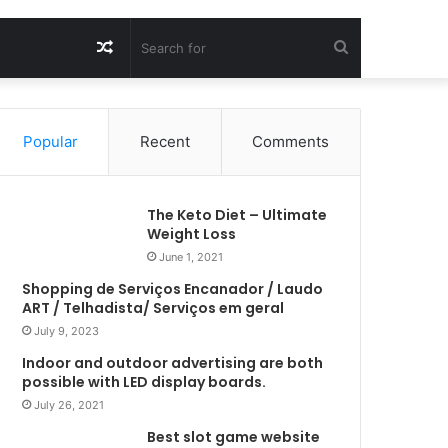
Random
Search
Article
for
Popular
Recent
Comments
The Keto Diet – Ultimate
Weight Loss
June 1, 2021
Shopping de Serviços Encanador / Laudo
ART / Telhadista/ Serviços em geral
July 9, 2023
Indoor and outdoor advertising are both
possible with LED display boards.
July 26, 2021
Best slot game website